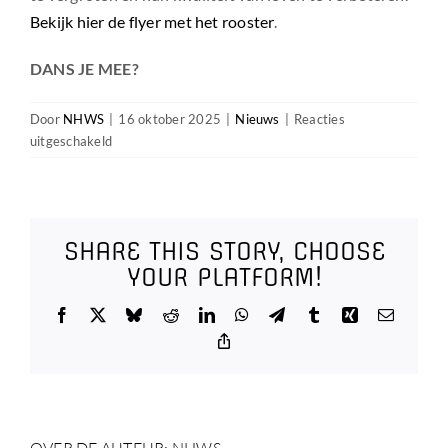
Bekijk hier de flyer met het rooster
.
DANS JE MEE?
Door
NHWS
|
16 oktober 2025
|
Nieuws
|
Reacties
voor
uitgeschakeld
Goededoelendag
2025
SHARE THIS STORY, CHOOSE
YOUR PLATFORM!
Facebook
X
Bluesky
Reddit
LinkedIn
WhatsApp
Telegram
Tumblr
Xing
E-
mail
Copy
Link
OVER DE AUTEUR:
NHWS