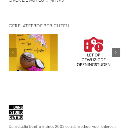
GERELATEERDE BERICHTEN
DANSSTUDI
GEWIJZIGDE
DENTRO IS
ANTIE!
OPENINGSTIJDEN
VERHUISD
Dansstudio Dentro is sinds 2003 een dansschool voor iedereen