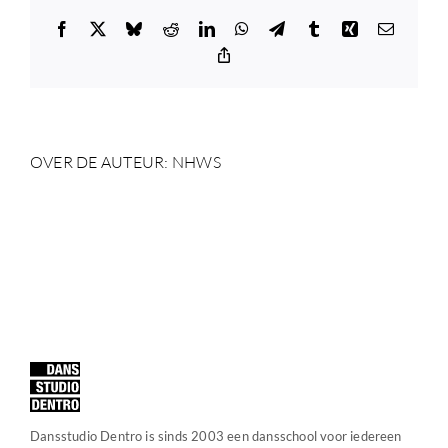
Facebook
X
Bluesky
Reddit
LinkedIn
WhatsApp
Telegram
Tumblr
Xing
E-
mail
Copy
Link
OVER DE AUTEUR:
NHWS
Dansstudio Dentro is sinds 2003 een dansschool voor iedereen