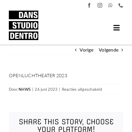
Ga
naar
inhoud
Vorige
Volgende
OPENLUCHTHEATER 2023
voor
Door
NHWS
|
26 juni 2023
|
Reacties uitgeschakeld
Openluchtheater
2023
SHARE THIS STORY, CHOOSE
YOUR PLATFORM!